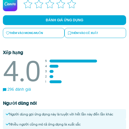
ĐÁNH GIÁ ỨNG DỤNG
THÊM VÀO MONG MUỐN
THÊM VÀO ĐỀ XUẤT
Xếp hạng
4.0
5
4
3
2
1
296 đánh giá
Người dùng nói
Người dùng gọi ứng dụng này là tuyệt vời hết lần này đến lần khác
Nhiều người cũng mô tả ứng dụng là xuất sắc