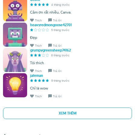
4 tháng trước
Cảm ơn rất nhiều, Canva.
Thích
Trả lời
heavyredmongoose42701
5 tháng trước
Đẹp
Thích
Trả lời
grumpygreensheep74162
6 tháng trước
Tôi thích
Thích
Trả lời
jafeman
9 tháng trước
Chỉ là wow
Thích
Trả lời
XEM THÊM