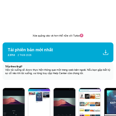
Xóa quảng cáo và hơn thế nữa với Turbo
Tải phiên bản mới nhất
2.371.0
2 Th08 2026
Tiếp theo là gì?
Việc tải xuống sẽ được thực hiện thông qua một trang web bên ngoài. Nếu bạn gặp bất kỳ
sự cố nào khi tải xuống, vui lòng truy cập
Help Center
của chúng tôi.