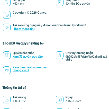
Bảng giá
Giấy phép
Miễn phí
Sở hữu Độc quyền
Copyright © 2026 Canva
Tại sao ứng dụng này được xuất bản trên Uptodown?
(Thêm thông tin)
Bảo mật và quyền riêng tư
Quyền bắt buộc
Chữ ký chứng nhận
Xem 35 quyền truy cập
9b762cfc587dcfef1c92a3ed8aa2
db8e
Xem báo cáo bảo mật và
chống vi-rút
Thông tin tải về
Tải xuống
Ngày
4.894.922
2 Th08 2026