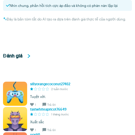
Nhìn chung, phản hồi tích cực áp đảo và không có phàn nàn lặp lại
Đây là bản tóm tắt do AI tạo ra dựa trên đánh giá thực tế của người dùng.
Đánh giá
sillyorangecoconut27402
2 tuần trước
Tuyệt vời.
1
Trả lời
fastwhiteapricot76649
1 tháng trước
Xuất sắc
1
Trả lời
uosfi0