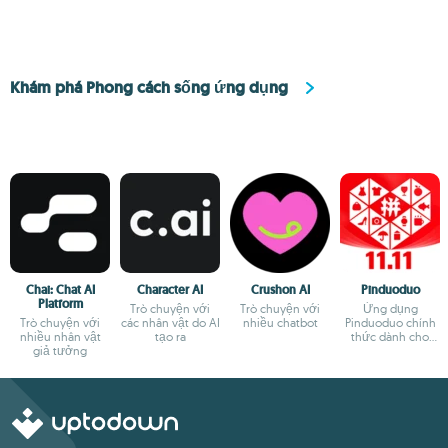
Khám phá Phong cách sống ứng dụng
Chai: Chat AI
Character AI
Crushon AI
Pinduoduo
Platform
Trò chuyện với
Trò chuyện với
Ứng dụng
Trò chuyện với
các nhân vật do AI
nhiều chatbot
Pinduoduo chính
nhiều nhân vật
tạo ra
thức dành cho
giả tưởng
Android